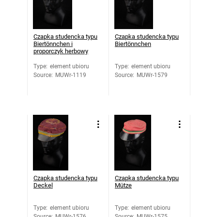
Czapka studencka typu
Czapka studencka typu
Biertönnchen i
Biertönnchen
proporczyk herbowy
Type
:
element ubioru
Type
:
element ubioru
Source
:
MUWr-1119
Source
:
MUWr-1579
Czapka studencka typu
Czapka studencka typu
Deckel
Mütze
Type
:
element ubioru
Type
:
element ubioru
Source
:
MUWr-1576
Source
:
MUWr-1575