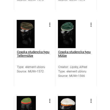
Czapka studencka typu
Czapka studencka typu
Tellermütze
Mütze
Type
:
element ubioru
Creator
:
Lipsky, Alfred
Source
:
MUWr-1572
Type
:
element ubioru
Source
:
MUWr-1566