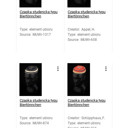
Czapka studencka typu
Czapka studencka typu
Biertönnchen
Biertönnchen
Type
:
element ubioru
Creator
:
Appel, H.
Source
:
MUWr-1317
Type
:
element ubioru
Source
:
MUWr-658
Czapka studencka typu
Czapka studencka typu
Biertönnchen
Biertönnchen
Type
:
element ubioru
Creator
:
Schüpphaus, F.
Source
:
MUWr-874
Type
:
element ubioru