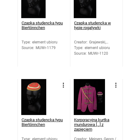
Czapka studencka typu
Czapka studencka w
Biertönnchen
typie rogatywki
Type
:
element ubioru
Creator
:
Grajewski,
Source
:
MUWr-1179
Type
:
element ubioru
Romuald
Source
:
MUWr-1120
Czapka studencka typu
Korporacyjna kurtka
Biertönnchen
mundurowa [...] z
zapięciem
Type
:
element ubioru
Creator
:
Meiners, Georg /