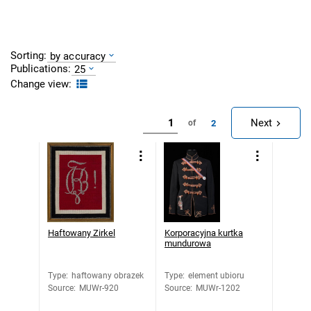
Sorting:
by accuracy
Publications:
25
Change view:
Next
2
of
Haftowany Zirkel
Korporacyjna kurtka
mundurowa
Type
:
haftowany obrazek
Type
:
element ubioru
Source
:
MUWr-920
Source
:
MUWr-1202