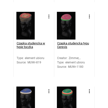
Czapka studencka w
Czapka studencka typu
typie toczka
Cerevis
Type
:
element ubioru
Creator
:
Zimmer,
Source
:
MUWr-819
Type
:
element ubioru
Hermann
Source
:
MUWr-1180