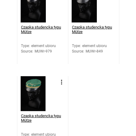
Czapka studencka typu
Czapka studencka typu
Mütze
Mütze
Type
:
element ubioru
Type
:
element ubioru
Source
:
MUWr-979
Source
:
MUWr-849
Czapka studencka typu
Mütze
Type
:
element ubioru