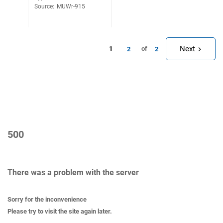
Source
:
MUWr-915
Next
1
of
2
2
500
There was a problem with the server
Sorry for the inconvenience
Please try to visit the site again later.