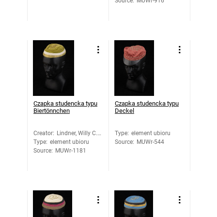
Source
:
MUWr-916
Czapka studencka typu
Czapka studencka typu
Biertönnchen
Deckel
Creator
:
Lindner, Willy C.
Type
:
element ubioru
Type
:
element ubioru
B.
Source
:
MUWr-544
Source
:
MUWr-1181