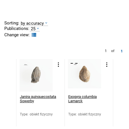
Sorting:
by accuracy
Publications:
25
Change view:
1
1
of
Janira quinquecostata
Exogyra columbia
Sowerby
Lamarck
Type
:
obiekt fizyczny
Type
:
obiekt fizyczny