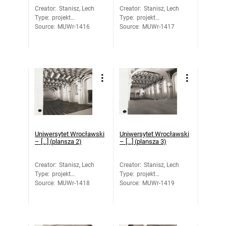
Creator
:
Stanisz, Lech
Creator
:
Stanisz, Lech
Type
:
projekt
Type
:
projekt
Source
architektoniczny
:
MUWr-1416
Source
architektoniczny
:
MUWr-1417
Uniwersytet Wrocławski
Uniwersytet Wrocławski
– [...] (plansza 2)
– [...] (plansza 3)
Creator
:
Stanisz, Lech
Creator
:
Stanisz, Lech
Type
:
projekt
Type
:
projekt
Source
architektoniczny
:
MUWr-1418
Source
architektoniczny
:
MUWr-1419