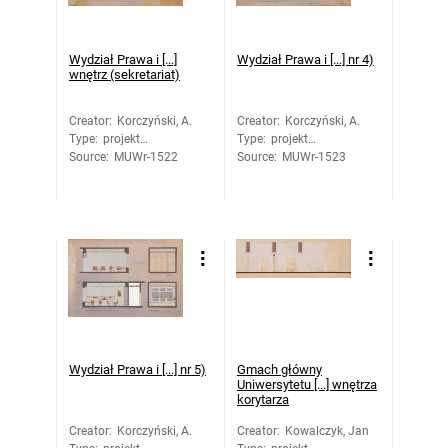
Wydział Prawa i [...]
Wydział Prawa i [...] nr 4)
wnętrz (sekretariat)
Creator
:
Korczyński, A.
Creator
:
Korczyński, A.
Type
:
projekt
Type
:
projekt
Source
architektoniczny
:
MUWr-1522
Source
architektoniczny
:
MUWr-1523
Wydział Prawa i [...] nr 5)
Gmach główny
Uniwersytetu [...] wnętrza
korytarza
Creator
:
Korczyński, A.
Creator
:
Kowalczyk, Jan