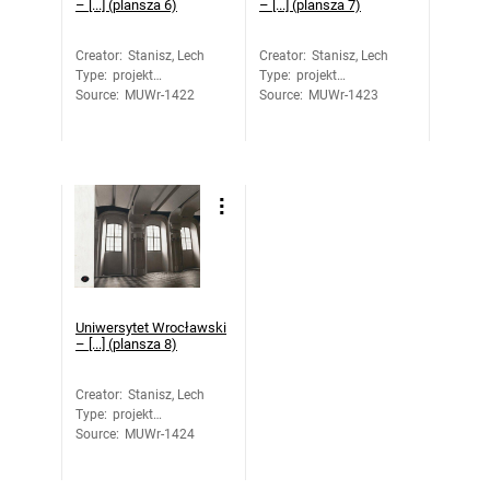
– [...] (plansza 6)
– [...] (plansza 7)
Creator
:
Stanisz, Lech
Creator
:
Stanisz, Lech
Type
:
projekt
Type
:
projekt
Source
architektoniczny
:
MUWr-1422
Source
architektoniczny
:
MUWr-1423
Uniwersytet Wrocławski
– [...] (plansza 8)
Creator
:
Stanisz, Lech
Type
:
projekt
Source
architektoniczny
:
MUWr-1424