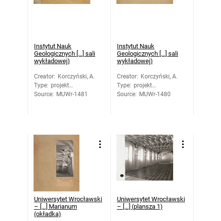
Instytut Nauk
Instytut Nauk
Geologicznych [...] sali
Geologicznych [...] sali
wykładowej)
wykładowej)
Creator
:
Korczyński, A.
Creator
:
Korczyński, A.
Type
:
projekt
Type
:
projekt
Source
architektoniczny
:
MUWr-1481
Source
architektoniczny
:
MUWr-1480
Uniwersytet Wrocławski
Uniwersytet Wrocławski
– [...] Marianum
– [...] (plansza 1)
(okładka)