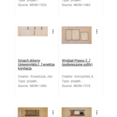
Type
:
projekt
Type
:
projekt
Source
architektoniczny
:
MUWr-1524
Source
architektoniczny
:
MUWr-1483
Gmach główny
Wydział Prawa i [...]
Uniwersytetu [...] wnętrza
(podwieszone sufity)
korytarza
Creator
:
Kowalczyk, Jan
Creator
:
Korczyński, A.
Type
:
projekt
Type
:
projekt
Source
architektoniczny
:
MUWr-1484
Source
architektoniczny
:
MUWr-1518