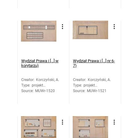
Wydział Prawa i [...] w
Wydział Prawa i [...] nr 6-
korytarzu)
7)
Creator
:
Korczyński, A.
Creator
:
Korczyński, A.
Type
:
projekt
Type
:
projekt
Source
architektoniczny
:
MUWr-1520
Source
architektoniczny
:
MUWr-1521