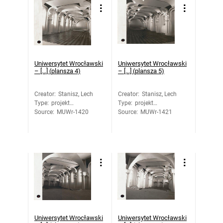
Uniwersytet Wrocławski
Uniwersytet Wrocławski
– [...] (plansza 4)
– [...] (plansza 5)
Creator
:
Stanisz, Lech
Creator
:
Stanisz, Lech
Type
:
projekt
Type
:
projekt
Source
architektoniczny
:
MUWr-1420
Source
architektoniczny
:
MUWr-1421
Uniwersytet Wrocławski
Uniwersytet Wrocławski