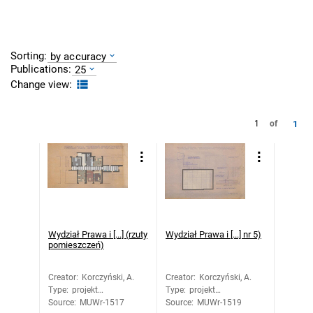
Sorting:
by accuracy
Publications:
25
Change view:
1
1
of
Wydział Prawa i [...] (rzuty
Wydział Prawa i [...] nr 5)
pomieszczeń)
Creator
:
Korczyński, A.
Creator
:
Korczyński, A.
Type
:
projekt
Type
:
projekt
Source
architektoniczny
:
MUWr-1517
Source
architektoniczny
:
MUWr-1519