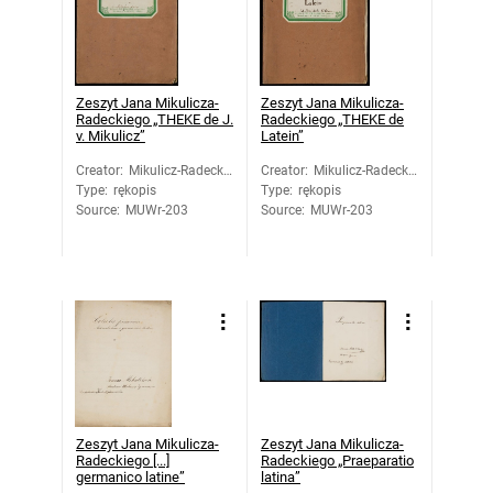
Zeszyt Jana Mikulicza-
Zeszyt Jana Mikulicza-
Radeckiego „THEKE de J.
Radeckiego „THEKE de
v. Mikulicz”
Latein”
Creator
:
Mikulicz-Radecki,
Creator
:
Mikulicz-Radecki,
Type
:
rękopis
Jan
Type
:
rękopis
Jan
Source
:
MUWr-203
Source
:
MUWr-203
Zeszyt Jana Mikulicza-
Zeszyt Jana Mikulicza-
Radeckiego [...]
Radeckiego „Praeparatio
germanico latine”
latina”