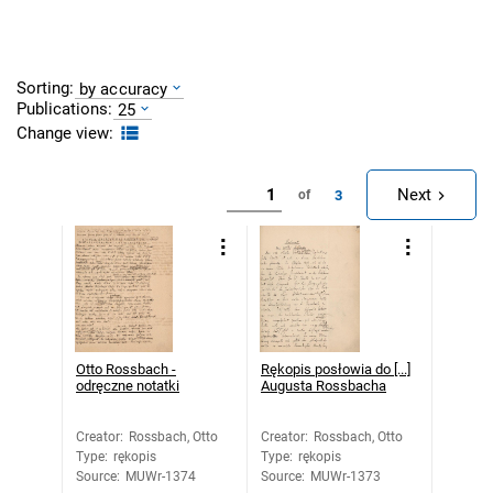
Sorting:
by accuracy
Publications:
25
Change view:
Next
3
of
Otto Rossbach -
Rękopis posłowia do [...]
odręczne notatki
Augusta Rossbacha
Creator
:
Rossbach, Otto
Creator
:
Rossbach, Otto
Type
:
rękopis
Type
:
rękopis
Source
:
MUWr-1374
Source
:
MUWr-1373