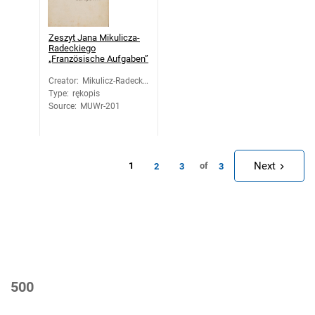
Zeszyt Jana Mikulicza-
Radeckiego
„Französische Aufgaben”
Creator
:
Mikulicz-Radecki,
Type
:
rękopis
Jan
Source
:
MUWr-201
Next
1
of
2
3
3
500