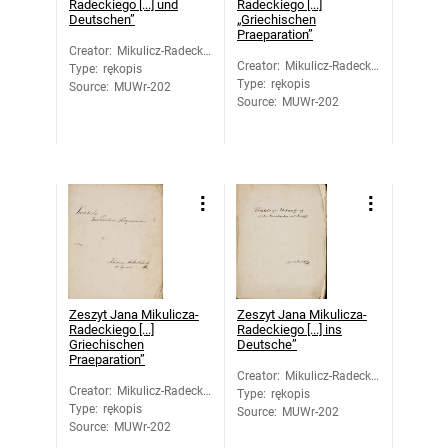
Radeckiego [...] und
Radeckiego [...]
Deutschen”
„Griechischen
Praeparation”
Creator
:
Mikulicz-Radecki,
Creator
:
Mikulicz-Radecki,
Type
:
rękopis
Jan
Type
:
rękopis
Jan
Source
:
MUWr-202
Source
:
MUWr-202
Zeszyt Jana Mikulicza-
Zeszyt Jana Mikulicza-
Radeckiego [...]
Radeckiego [...] ins
Griechischen
Deutsche”
Praeparation”
Creator
:
Mikulicz-Radecki,
Creator
:
Mikulicz-Radecki,
Type
:
rękopis
Jan
Type
:
rękopis
Jan
Source
:
MUWr-202
Source
:
MUWr-202