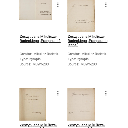
Zeszyt Jana Mikulicza-
Zeszyt Jana Mikulicza-
Radeckiego „Praeperatio”
Radeckiego „Praeparatio
latina”
Creator
:
Mikulicz-Radecki,
Creator
:
Mikulicz-Radecki,
Type
:
rękopis
Jan
Type
:
rękopis
Jan
Source
:
MUWr-203
Source
:
MUWr-203
Zeszyt Jana Mikulicza-
Zeszyt Jana Mikulicza-