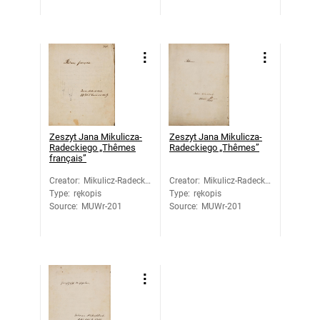
Zeszyt Jana Mikulicza-
Zeszyt Jana Mikulicza-
Radeckiego „Thêmes
Radeckiego „Thêmes”
français”
Creator
:
Mikulicz-Radecki,
Creator
:
Mikulicz-Radecki,
Type
:
rękopis
Jan
Type
:
rękopis
Jan
Source
:
MUWr-201
Source
:
MUWr-201