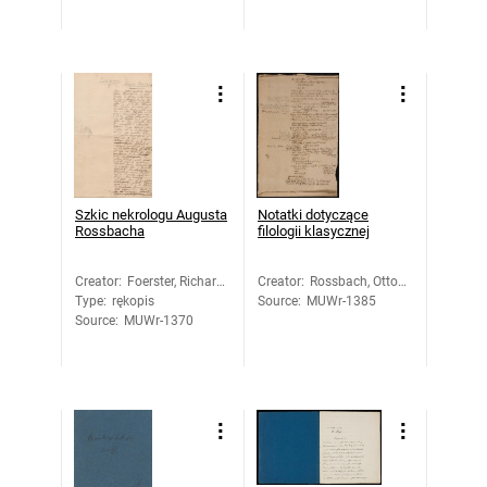
Szkic nekrologu Augusta
Notatki dotyczące
Rossbacha
filologii klasycznej
Creator
:
Foerster, Richard
Creator
:
Rossbach, Otto
Type
:
rękopis
(?)
Source
:
MUWr-1385
(?)
Source
:
MUWr-1370