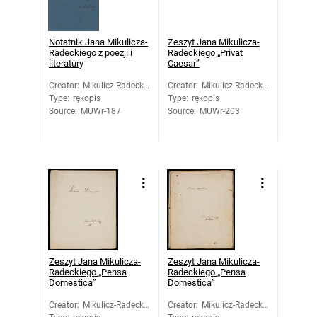
Notatnik Jana Mikulicza-
Zeszyt Jana Mikulicza-
Radeckiego z poezji i
Radeckiego „Privat
literatury
Caesar”
Creator
:
Mikulicz-Radecki,
Creator
:
Mikulicz-Radecki,
Type
:
rękopis
Jan
Type
:
rękopis
Jan
Source
:
MUWr-187
Source
:
MUWr-203
Zeszyt Jana Mikulicza-
Zeszyt Jana Mikulicza-
Radeckiego „Pensa
Radeckiego „Pensa
Domestica”
Domestica”
Creator
:
Mikulicz-Radecki,
Creator
:
Mikulicz-Radecki,