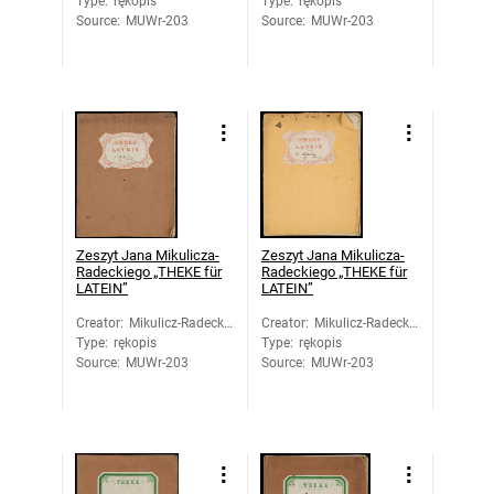
Type
:
rękopis
Jan
Type
:
rękopis
Jan
Source
:
MUWr-203
Source
:
MUWr-203
Zeszyt Jana Mikulicza-
Zeszyt Jana Mikulicza-
Radeckiego „THEKE für
Radeckiego „THEKE für
LATEIN”
LATEIN”
Creator
:
Mikulicz-Radecki,
Creator
:
Mikulicz-Radecki,
Type
:
rękopis
Jan
Type
:
rękopis
Jan
Source
:
MUWr-203
Source
:
MUWr-203