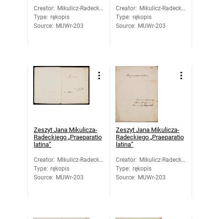
Creator
:
Mikulicz-Radecki,
Creator
:
Mikulicz-Radecki,
Type
:
rękopis
Jan
Type
:
rękopis
Jan
Source
:
MUWr-203
Source
:
MUWr-203
Zeszyt Jana Mikulicza-
Zeszyt Jana Mikulicza-
Radeckiego „Praeparatio
Radeckiego „Praeparatio
latina”
latina”
Creator
:
Mikulicz-Radecki,
Creator
:
Mikulicz-Radecki,
Type
:
rękopis
Jan
Type
:
rękopis
Jan
Source
:
MUWr-203
Source
:
MUWr-203