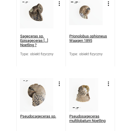
Sageceras sp.
Prionolobus ophioneus
Episageceras [...]
Waagen 1895
Noetling ?
Type
:
obiekt fizyczny
Type
:
obiekt fizyczny
Pseudocageceras sp.
Pseudosageceras
multilobatum Noetling