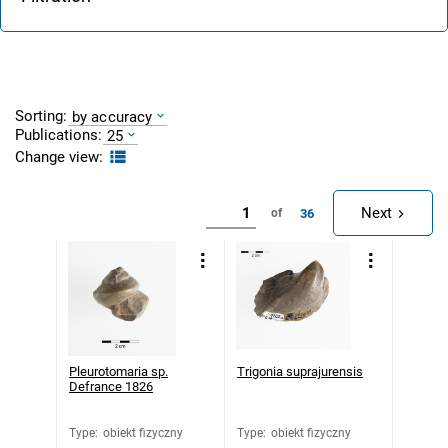
Sorting:
by accuracy
Publications:
25
Change view:
Next
36
of
Pleurotomaria sp.
Trigonia suprajurensis
Defrance 1826
Type
:
obiekt fizyczny
Type
:
obiekt fizyczny