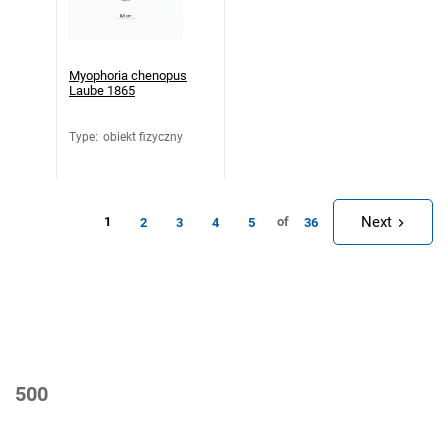
Myophoria chenopus
Laube 1865
Type
:
obiekt fizyczny
Next
1
of
2
3
4
5
36
500