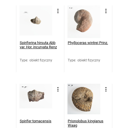
Spiriferina hirsuta Abb
Phylloceras wintrei Prinz.
var. Hor. incurvata Renz
Type
:
obiekt fizyczny
Type
:
obiekt fizyczny
Spirifer tornacensis
Prionolobus kingianus
Waag